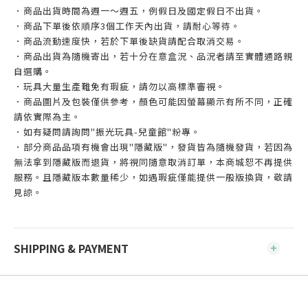
．商品出貨時間為週一～週五，例假日及國定假日不出貨。
．商品下單後依順序3個工作天內出貨，請耐心等待。
．商品流動速度快，若於下單後缺貨請配合取消交易。
．商品出貨為隨機寄出，若十分在意盒況、品況者請至實體通路親
自選購。
．玩具大量生產難免有瑕疵，請勿以高標準審視。
．商品圖片及包裝僅供參考，顏色可能因螢幕顯示有所不同，正確
請依實際為主。
．如有疑問請詢問"振光玩具-兒童館"粉專。
．部分商品品項有機會出現"隱藏版"，發貨皆為隨機發貨，若因為
無法拿到隱藏版而退貨，將視同隨意取消訂單，本商城恕不再提供
服務。且隱藏版本數量稀少，如遇瑕疵僅能提供一般版換貨，敬請
見諒。
SHIPPING & PAYMENT