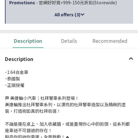
Promotions
- 官網好好買⚡999-150元折扣(Storewide)
All offers (3)
Description
Details
Recommended
Description
˙1:64合金車
˙泰國製
˙正版授權
🏁 美捷輪小汽車｜杜拜警車系列登場！
美捷輪推出杜拜警車系列，以漂亮的杜拜警車造型以及精緻的塗
裝，打造宛如真的杜拜街道！
不論是擺在桌上、加入收藏牆，或是重現你心中的街頭，這系列都
是車迷不可錯過的存在！
點亮你的迷你車庫，全面啟動！🔥