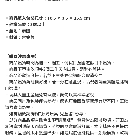
•商品單入包裝尺寸：10.5 × 3.5 × 15.5 cm
•建議年齡：3歲以上
•產地：泰國
•材質：合金等
【購買注意事項】
．商品出貨時間為週一～週五，例假日及國定假日不出貨。
．商品下單後依順序3個工作天內出貨，請耐心等待。
．商品流動速度快，若於下單後缺貨請配合取消交易。
．商品出貨為隨機寄出，若十分在意盒況、品況者請至實體通路親
自選購。
．玩具大量生產難免有瑕疵，請勿以高標準審視。
．商品圖片及包裝僅供參考，顏色可能因螢幕顯示有所不同，正確
請依實際為主。
．如有疑問請詢問"振光玩具-兒童館"粉專。
．部分商品品項有機會出現"隱藏版"，發貨皆為隨機發貨，若因為
無法拿到隱藏版而退貨，將視同隨意取消訂單，本商城恕不再提供
服務。且隱藏版本數量稀少，如遇瑕疵僅能提供一般版換貨，敬請