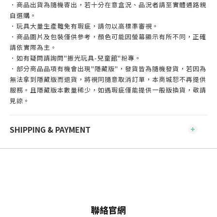
．商品出貨為隨機寄出，若十分在意盒況、品況者請至實體通路親
自選購。
．玩具大量生產難免有瑕疵，請勿以高標準審視。
．商品圖片及包裝僅供參考，顏色可能因螢幕顯示有所不同，正確
請依實際為主。
．如有疑問請詢問"振光玩具-兒童館"粉專。
．部分商品品項有機會出現"隱藏版"，發貨皆為隨機發貨，若因為
無法拿到隱藏版而退貨，將視同隨意取消訂單，本商城恕不再提供
服務。且隱藏版本數量稀少，如遇瑕疵僅能提供一般版換貨，敬請
見諒。
SHIPPING & PAYMENT
聯絡官網