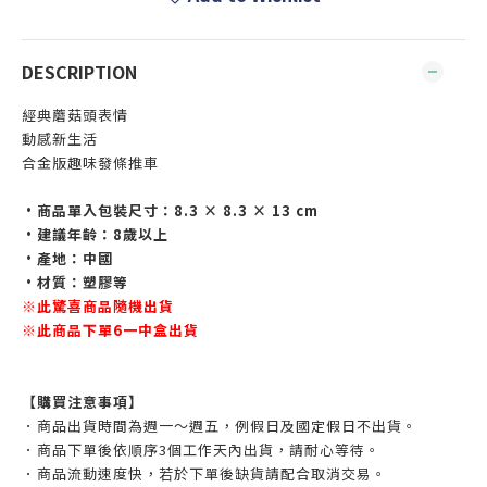
DESCRIPTION
經典蘑菇頭表情
動感新生活
合金版趣味發條推車
•商品單入包裝尺寸：8.3 × 8.3 × 13 cm
•建議年齡：8歲以上
•產地：中國
•材質：塑膠等
※此驚喜商品隨機出貨
※此商品下單6一中盒出貨
【購買注意事項】
．商品出貨時間為週一～週五，例假日及國定假日不出貨。
．商品下單後依順序3個工作天內出貨，請耐心等待。
．商品流動速度快，若於下單後缺貨請配合取消交易。