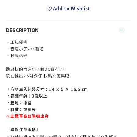
Add to Wishlist
DESCRIPTION
．正版授權
．音速小子xDC聯名
．粉絲必備
跑最快的音速小子和DC聯名了!
現在推出2.5吋公仔,快點來蒐集吧!
•商品單入包裝尺寸：14 × 5 × 16.5 cm
•建議年齡：3歲以上
•產地：中國
•材質：塑膠等
※此驚喜商品隨機出貨
【購買注意事項】
．商品出貨時間為週一～週五，例假日及國定假日不出貨。