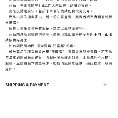
．商品下單後依順序3個工作天內出貨，請耐心等待。
．商品流動速度快，若於下單後缺貨請配合取消交易。
．商品出貨為隨機寄出，若十分在意盒況、品況者請至實體通路親
自選購。
．玩具大量生產難免有瑕疵，請勿以高標準審視。
．商品圖片及包裝僅供參考，顏色可能因螢幕顯示有所不同，正確
請依實際為主。
．如有疑問請詢問"振光玩具-兒童館"粉專。
．部分商品品項有機會出現"隱藏版"，發貨皆為隨機發貨，若因為
無法拿到隱藏版而退貨，將視同隨意取消訂單，本商城恕不再提供
服務。且隱藏版本數量稀少，如遇瑕疵僅能提供一般版換貨，敬請
見諒。
SHIPPING & PAYMENT