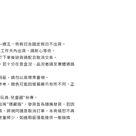
～週五，例假日及國定假日不出貨。
個工作天內出貨，請耐心等待。
於下單後缺貨請配合取消交易。
，若十分在意盒況、品況者請至實體通路
瑕疵，請勿以高標準審視。
參考，顏色可能因螢幕顯示有所不同，正
玩具-兒童館"粉專。
出現"隱藏版"，發貨皆為隨機發貨，若因
貨，將視同隨意取消訂單，本商城恕不再
數量稀少，如遇瑕疵僅能提供一般版換