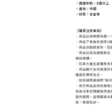
•建議年齡：8歲以上
•產地：中國
•材質：合金等
【購買注意事項】
．商品出貨時間為週一
．商品下單後依順序3
．商品流動速度快，若
．商品出貨為隨機寄出
親自選購。
．玩具大量生產難免有
．商品圖片及包裝僅供
確請依實際為主。
．如有疑問請詢問"振光
．部分商品品項有機會
為無法拿到隱藏版而退
提供服務。且隱藏版本
貨，敬請見諒。