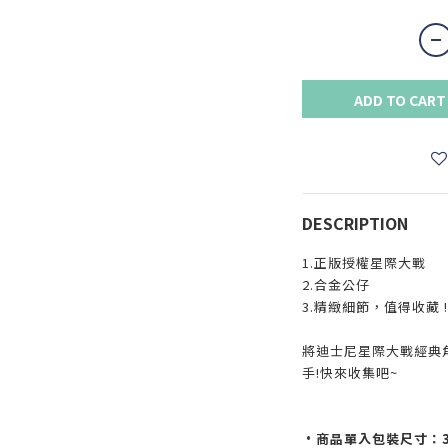
ADD TO CART
DESCRIPTION
1.正版授權星際大戰
2.合金公仔
3.精緻細節，值得收藏 !
將迪士尼星際大戰經典
手!快來收集吧~
•商品單入包裝尺寸：30.5