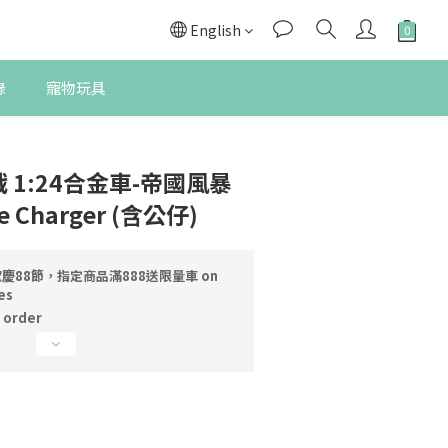
English
錄
寵物玩具
BUY NOW
戰 1:24合金車-帝國風暴
e Charger (含公仔)
慶88節，指定商品滿888送限量車 on
es
order