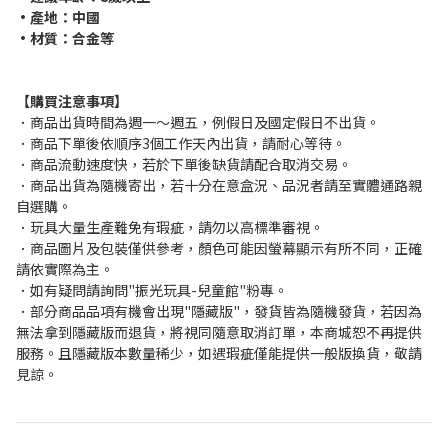
•產地：中國
•材質：合金等
【購買注意事項】
．商品出貨時間為週一～週五，例假日及國定假日不出貨。
．商品下單後依順序3個工作天內出貨，請耐心等待。
．商品流動速度快，若於下單後缺貨請配合取消交易。
．商品出貨為隨機寄出，若十分在意盒況、品況者請至實體通路親
自選購。
．玩具大量生產難免有瑕疵，請勿以高標準審視。
．商品圖片及包裝僅供參考，顏色可能因螢幕顯示有所不同，正確
請依實際為主。
．如有疑問請詢問"振光玩具-兒童館"粉專。
．部分商品品項有機會出現"隱藏版"，發貨皆為隨機發貨，若因為
無法拿到隱藏版而退貨，將視同隨意取消訂單，本商城恕不再提供
服務。且隱藏版本數量稀少，如遇瑕疵僅能提供一般版換貨，敬請
見諒。