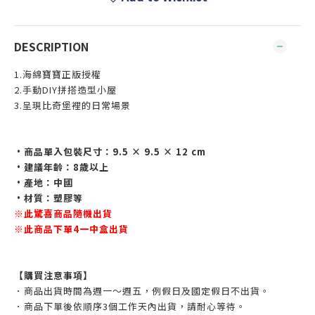
DESCRIPTION
1.海綿寶寶正版授權
2.手動DIY拼搭造型小屋
3.呈現比奇堡裡的日常場景
•商品單入包裝尺寸：9.5 × 9.5 × 12 cm
•建議年齡：8歲以上
•產地：中國
•材質：塑膠等
※此驚喜商品隨機出貨
※此商品下單4一中盒出貨
【購買注意事項】
．商品出貨時間為週一～週五，例假日及國定假日不出貨。
．商品下單後依順序3個工作天內出貨，請耐心等待。