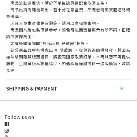
．商品流動速度快，若於下單後缺貨請配合取消交易。
．商品出貨為隨機寄出，若十分在意盒況、品況者請至實體通路親
自選購。
．玩具大量生產難免有瑕疵，請勿以高標準審視。
．商品圖片及包裝僅供參考，顏色可能因螢幕顯示有所不同，正確
請依實際為主。
．如有疑問請詢問"振光玩具-兒童館"粉專。
．部分商品品項有機會出現"隱藏版"，發貨皆為隨機發貨，若因為
無法拿到隱藏版而退貨，將視同隨意取消訂單，本商城恕不再提供
服務。且隱藏版本數量稀少，如遇瑕疵僅能提供一般版換貨，敬請
見諒。
SHIPPING & PAYMENT
Follow us on