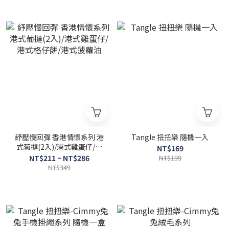
紓壓慢回彈 香港情懷系列 港
Tangle 扭扭樂 隨機一入
式葡撻(2入)/港式雞蛋仔/港
NT$169
式格仔餅/港式菠蘿油
NT$211 ~ NT$286
NT$199
NT$349