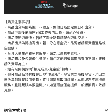
【購買注意事項】
．商品出貨時間為週一～週五，例假日及國定假日不出貨。
．商品下單後依順序3個工作天內出貨，請耐心等待。
．商品流動速度快，若於下單後缺貨請配合取消交易。
．商品出貨為隨機寄出，若十分在意盒況、品況者請至實體通路親
自選購。
．玩具大量生產難免有瑕疵，請勿以高標準審視。
．商品圖片及包裝僅供參考，顏色可能因螢幕顯示有所不同，正確
請依實際為主。
．如有疑問請詢問"振光玩具-兒童館"粉專。
．部分商品品項有機會出現"隱藏版"，發貨皆為隨機發貨，若因為
無法拿到隱藏版而退貨，將視同隨意取消訂單，本商城恕不再提供
服務。且隱藏版本數量稀少，如遇瑕疵僅能提供一般版換貨，敬請
見諒。
送貨方式 (4)