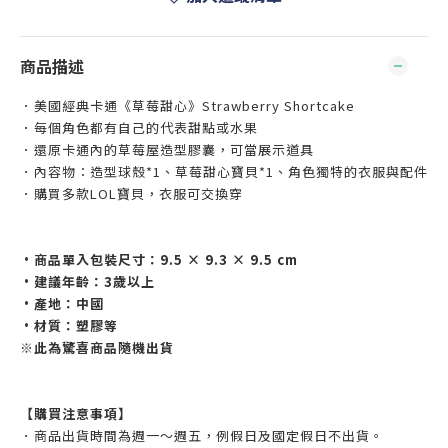
商品描述
．美國經典卡通《草莓甜心》Strawberry Shortcake
．每個角色都有自己的代表甜點或水果
．還原卡通內的草莓屋造型膠囊，可當展示道具
．內容物：造型球殼*1、草莓甜心寶貝*1、角色獨特的衣服與配件
．購買多款LOL寶貝，衣服可交換穿
•商品單入包裝尺寸：9.5 × 9.3 × 9.5 cm
•建議年齡：3歲以上
•產地：中國
•材質：塑膠等
※此為驚喜商品隨機出貨
【購買注意事項】
．商品出貨時間為週一～週五，例假日及國定假日不出貨。