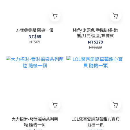
方塊疊疊貓 隨機一個
Miffy 米飛兔 手機掛繩-熊
熊/月亮/星星/焦糖款
NT$59
NT$69
NT$279
NT$329
大力招財-發財福袋系列萌
LOL驚喜愛戀草莓甜心寶貝
粒 隨機一個
隨機一顆