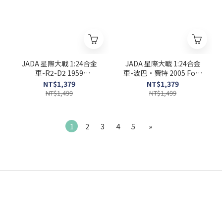
JADA 星際大戰 1:24合金
JADA 星際大戰 1:24合金
車-R2-D2 1959
車-波巴·費特 2005 Ford
Volkswagen Beetle (含公
GT(含公仔)
NT$1,379
NT$1,379
仔)
NT$1,499
NT$1,499
1
2
3
4
5
»