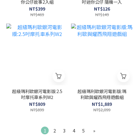
你公仔故事2入組
吋迷你公仔 隨機一入
NT$399
NT$126
NT$469
NT$149
超級瑪利歐銀河電影版:2.5
超級瑪利歐銀河電影版:瑪
吋摩托車系列W2
利歐與耀西飛翔遊戲組
NT$809
NT$1,889
NT$899
NT$2,099
1
2
3
4
5
»