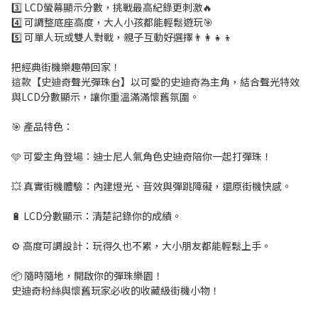
3️⃣ LCD螢幕顯示分數，挑戰最高紀錄更刺激🔥
4️⃣ 可調整底座高度，大人小孩都能輕鬆遊玩🎯
5️⃣ 可單人玩或雙人對戰，親子互動好選擇👨‍👩‍👧‍👦
把經典街機樂趣帶回家！
這款【史迪奇聲光彈珠台】以可愛的史迪奇為主角，結合聲光特效
與LCD分數顯示，讓你重溫滿滿懷舊氛圍。
🎯 產品特色：
🩵 可愛主角登場：迪士尼人氣角色史迪奇陪你一起打彈珠！
💥 真實街機體驗：內建燈光、音效與彈跳障礙，還原街機快感。
🔋 LCD分數顯示：清楚記錄你的成績。
⚙️ 高度可調設計：玩得久也不累，大小朋友都能輕鬆上手。
📦 隨時隨地，開啟你的彈珠樂園！
史迪奇粉絲與懷舊玩家必收的收藏級街機小物！