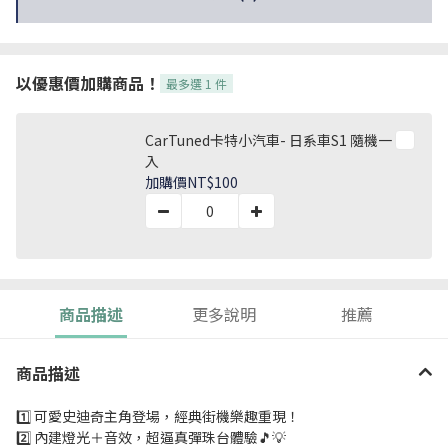
以優惠價加購商品！
最多選 1 件
CarTuned卡特小汽車- 日系車S1 隨機一
入
加購價
NT$100
商品描述
更多說明
推薦
商品描述
1️⃣ 可愛史迪奇主角登場，經典街機樂趣重現！
2️⃣ 內建燈光＋音效，超逼真彈珠台體驗🎵💡