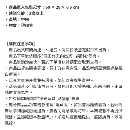
•商品單入包裝尺寸：60 × 28 × 6.5 cm
•建議年齡：3歲以上
•產地：中國
•材質：塑膠等
【購買注意事項】
．商品出貨時間為週一～週五，例假日及國定假日不出貨。
．商品下單後依順序3個工作天內出貨，請耐心等待。
．商品流動速度快，若於下單後缺貨請配合取消交易。
．商品出貨為隨機寄出，若十分在意盒況、品況者請至實體通路親
自選購。
．玩具大量生產難免有瑕疵，請勿以高標準審視。
．商品圖片及包裝僅供參考，顏色可能因螢幕顯示有所不同，正確
請依實際為主。
．如有疑問請詢問"振光玩具-兒童館"粉專。
．部分商品品項有機會出現"隱藏版"，發貨皆為隨機發貨，若因為
無法拿到隱藏版而退貨，將視同隨意取消訂單，本商城恕不再提供
服務。且隱藏版本數量稀少，如遇瑕疵僅能提供一般版換貨，敬請
見諒。