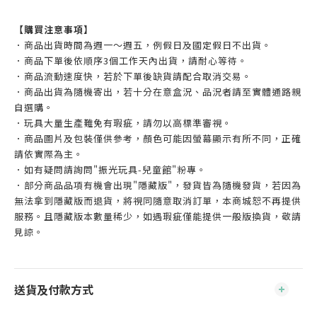
【購買注意事項】
．商品出貨時間為週一～週五，例假日及國定假日不出貨。
．商品下單後依順序3個工作天內出貨，請耐心等待。
．商品流動速度快，若於下單後缺貨請配合取消交易。
．商品出貨為隨機寄出，若十分在意盒況、品況者請至實體通路親
自選購。
．玩具大量生產難免有瑕疵，請勿以高標準審視。
．商品圖片及包裝僅供參考，顏色可能因螢幕顯示有所不同，正確
請依實際為主。
．如有疑問請詢問"振光玩具-兒童館"粉專。
．部分商品品項有機會出現"隱藏版"，發貨皆為隨機發貨，若因為
無法拿到隱藏版而退貨，將視同隨意取消訂單，本商城恕不再提供
服務。且隱藏版本數量稀少，如遇瑕疵僅能提供一般版換貨，敬請
見諒。
送貨及付款方式