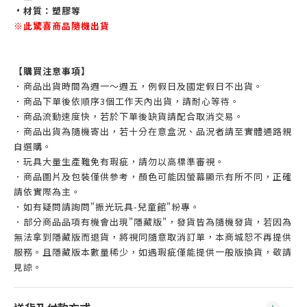
•材質：塑膠等
※此驚喜商品隨機出貨
【購買注意事項】
．商品出貨時間為週一～週五，例假日及國定假日不出貨。
．商品下單後依順序3個工作天內出貨，請耐心等待。
．商品流動速度快，若於下單後缺貨請配合取消交易。
．商品出貨為隨機寄出，若十分在意盒況、品況者請至實體通路親
自選購。
．玩具大量生產難免有瑕疵，請勿以高標準審視。
．商品圖片及包裝僅供參考，顏色可能因螢幕顯示有所不同，正確
請依實際為主。
．如有疑問請詢問"振光玩具-兒童館"粉專。
．部分商品品項有機會出現"隱藏版"，發貨皆為隨機發貨，若因為
無法拿到隱藏版而退貨，將視同隨意取消訂單，本商城恕不再提供
服務。且隱藏版本數量稀少，如遇瑕疵僅能提供一般版換貨，敬請
見諒。