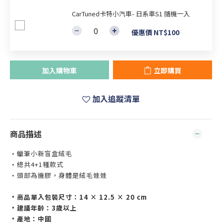
CarTuned卡特小汽車- 日系車S1 隨機一入
優惠價 NT$100
加入購物車
立即購買
加入追蹤清單
商品描述
•蠟筆小新盲盒絨毛
•總共4+1種款式
•頭部為搪膠，身體是絨毛娃娃
•商品單入包裝尺寸：14 × 12.5 × 20 cm
•建議年齡：3歲以上
•產地：中國