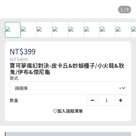
1 / 9
NT$399
NT$499
寶可夢魔幻對決-皮卡丘&妙蛙種子/小火龍&耿
鬼/伊布&傑尼龜
款式
數量
加入追蹤清單