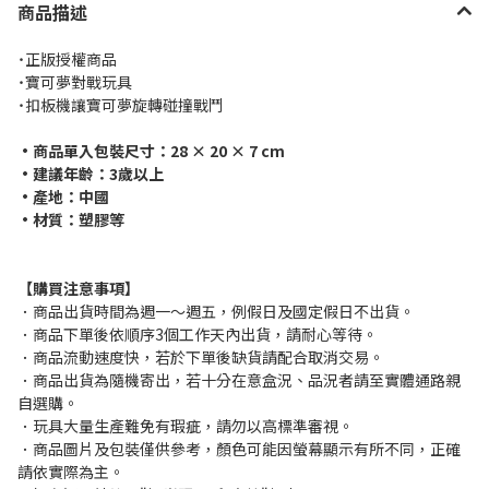
商品描述
˙正版授權商品
˙寶可夢對戰玩具
˙扣板機讓寶可夢旋轉碰撞戰鬥
•商品單入包裝尺寸：28 × 20 × 7 cm
•建議年齡：3歲以上
•產地：中國
•材質：塑膠等
【購買注意事項】
．商品出貨時間為週一～週五，例假日及國定假日不出貨。
．商品下單後依順序3個工作天內出貨，請耐心等待。
．商品流動速度快，若於下單後缺貨請配合取消交易。
．商品出貨為隨機寄出，若十分在意盒況、品況者請至實體通路親
自選購。
．玩具大量生產難免有瑕疵，請勿以高標準審視。
．商品圖片及包裝僅供參考，顏色可能因螢幕顯示有所不同，正確
請依實際為主。