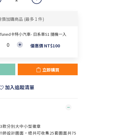
惠價加購商品
(最多 1 件)
rTuned卡特小汽車- 日系車S1 隨機一入
優惠價 NT$100
立即購買
加入追蹤清單
作3款分別大中小型徽章
設計師設計圖面，總共可收集25套圖面共75