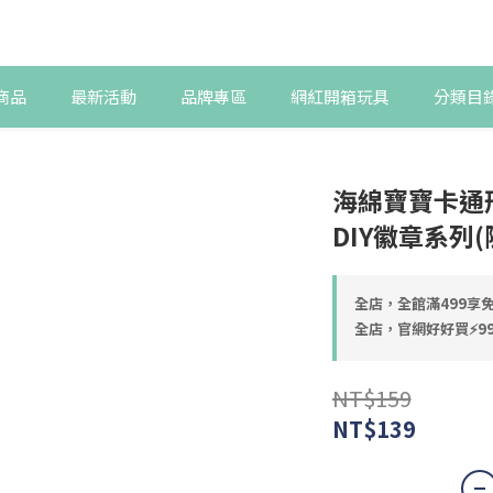
商品
最新活動
品牌專區
網紅開箱玩具
分類目
海綿寶寶卡通
DIY徽章系列
全店，全館滿499享免
全店，官網好好買⚡99
NT$159
NT$139