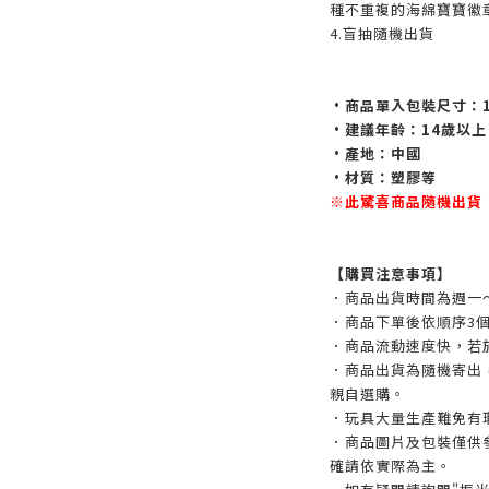
種不重複的海綿寶寶徽
4.盲抽隨機出貨
•商品單入包裝尺寸：13.5
•建議年齡：14歲以上
•產地：中國
•材質：塑膠等
※此驚喜商品隨機出貨
【購買注意事項】
．商品出貨時間為週一
．商品下單後依順序3
．商品流動速度快，若
．商品出貨為隨機寄出
親自選購。
．玩具大量生產難免有
．商品圖片及包裝僅供
確請依實際為主。