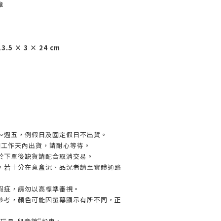
章
 × 3 × 24 cm
～週五，例假日及國定假日不出貨。
個工作天內出貨，請耐心等待。
於下單後缺貨請配合取消交易。
，若十分在意盒況、品況者請至實體通路
瑕疵，請勿以高標準審視。
參考，顏色可能因螢幕顯示有所不同，正