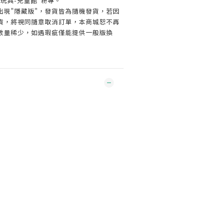
玩具-兒童館"粉專。
出現"隱藏版"，發貨皆為隨機發貨，若因
貨，將視同隨意取消訂單，本商城恕不再
數量稀少，如遇瑕疵僅能提供一般版換