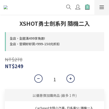
XSHOT勇士劍系列 隨機二入
全店，全館滿499享免運!
全店，官網好好買⚡999-150元折扣
NT$278
NT$249
以優惠價加購商品
(最多 1 件)
CarTuned卡特小汽車- 日系車S1 隨機一入