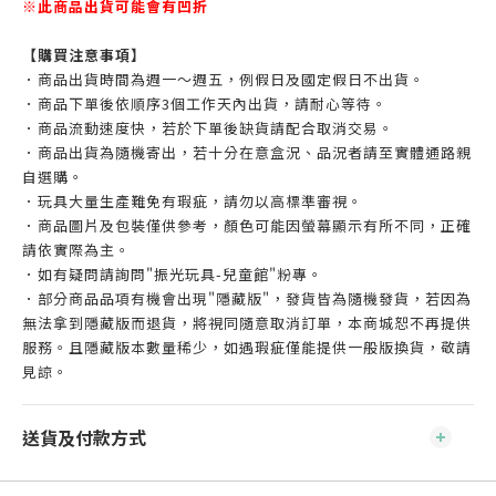
※此商品出貨可能會有凹折
【購買注意事項】
．商品出貨時間為週一～週五，例假日及國定假日不出貨。
．商品下單後依順序3個工作天內出貨，請耐心等待。
．商品流動速度快，若於下單後缺貨請配合取消交易。
．商品出貨為隨機寄出，若十分在意盒況、品況者請至實體通路親
自選購。
．玩具大量生產難免有瑕疵，請勿以高標準審視。
．商品圖片及包裝僅供參考，顏色可能因螢幕顯示有所不同，正確
請依實際為主。
．如有疑問請詢問"振光玩具-兒童館"粉專。
．部分商品品項有機會出現"隱藏版"，發貨皆為隨機發貨，若因為
無法拿到隱藏版而退貨，將視同隨意取消訂單，本商城恕不再提供
服務。且隱藏版本數量稀少，如遇瑕疵僅能提供一般版換貨，敬請
見諒。
送貨及付款方式