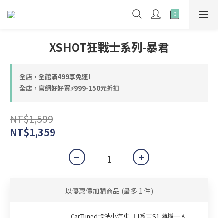
XSHOT狂戰士系列-暴君
全店，全館滿499享免運!
全店，官網好好買⚡999-150元折扣
NT$1,599
NT$1,359
以優惠價加購商品
(最多 1 件)
CarTuned卡特小汽車- 日系車S1 隨機一入