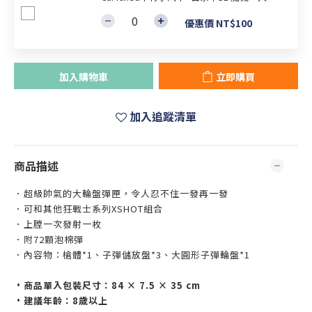
優惠價 NT$100
加入購物車
立即購買
加入追蹤清單
商品描述
．超級帥氣的大輪盤彈匣，令人忍不住一發再一發
．可和其他狂戰士系列XSHOT組合
．上膛一次發射一枚
．附72顆泡棉彈
．內容物：槍體*1、子彈儲放盤*3、大圓形子彈輪盤*1
•商品單入包裝尺寸：84 × 7.5 × 35 cm
•建議年齡：8歲以上