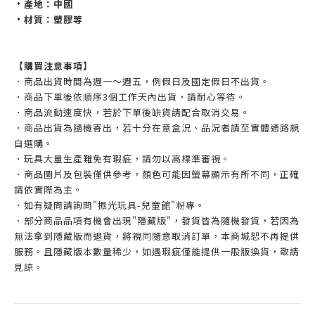
•產地：中國
•材質：塑膠等
【購買注意事項】
．商品出貨時間為週一～週五，例假日及國定假日不出貨。
．商品下單後依順序3個工作天內出貨，請耐心等待。
．商品流動速度快，若於下單後缺貨請配合取消交易。
．商品出貨為隨機寄出，若十分在意盒況、品況者請至實體通路親
自選購。
．玩具大量生產難免有瑕疵，請勿以高標準審視。
．商品圖片及包裝僅供參考，顏色可能因螢幕顯示有所不同，正確
請依實際為主。
．如有疑問請詢問"振光玩具-兒童館"粉專。
．部分商品品項有機會出現"隱藏版"，發貨皆為隨機發貨，若因為
無法拿到隱藏版而退貨，將視同隨意取消訂單，本商城恕不再提供
服務。且隱藏版本數量稀少，如遇瑕疵僅能提供一般版換貨，敬請
見諒。