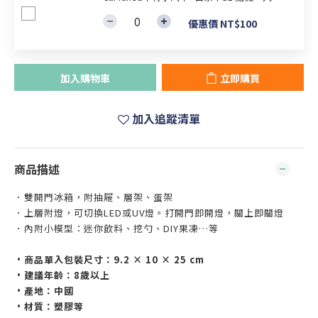
優惠價 NT$100
加入購物車
立即購買
加入追蹤清單
商品描述
．雙開門冰箱，附抽屜、層架、蛋架
．上層附燈，可切換LED或UV燈。打開門即開燈，關上即關燈
．內附小模型：迷你飲料、挖勺、DIY果凍…等
•商品單入包裝尺寸：9.2 × 10 × 25 cm
•建議年齡：8歲以上
•產地：中國
•材質：塑膠等