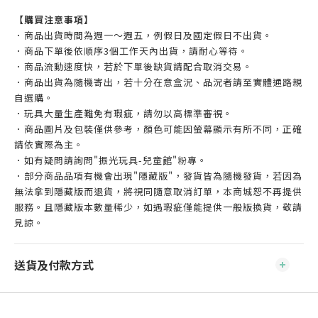
【購買注意事項】
．商品出貨時間為週一～週五，例假日及國定假日不出貨。
．商品下單後依順序3個工作天內出貨，請耐心等待。
．商品流動速度快，若於下單後缺貨請配合取消交易。
．商品出貨為隨機寄出，若十分在意盒況、品況者請至實體通路親
自選購。
．玩具大量生產難免有瑕疵，請勿以高標準審視。
．商品圖片及包裝僅供參考，顏色可能因螢幕顯示有所不同，正確
請依實際為主。
．如有疑問請詢問"振光玩具-兒童館"粉專。
．部分商品品項有機會出現"隱藏版"，發貨皆為隨機發貨，若因為
無法拿到隱藏版而退貨，將視同隨意取消訂單，本商城恕不再提供
服務。且隱藏版本數量稀少，如遇瑕疵僅能提供一般版換貨，敬請
見諒。
送貨及付款方式