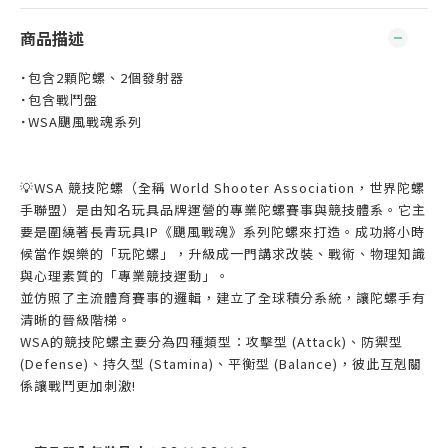
商品描述
˙包含2顆陀螺、2個發射器
˙包含戰鬥盤
˙WSA颶風戰魂系列
💡WSA 競技陀螺（全稱 World Shooter Association，世界陀螺
手聯盟）是由知名玩具品牌運營的專業陀螺賽事與競技體系。它主
要是圍繞著長青玩具IP《颶風戰魂》系列陀螺來打造。成功將小時
候當作娛樂的「玩陀螺」，升級成一門講求改裝、戰術、物理知識
與心理素質的「專業競技運動」。
並仿照了主流體育賽事的邏輯，建立了全球積分系統，讓陀螺手有
清晰的晉級階梯。
WSA的競技陀螺主要分為四種類型：攻擊型 (Attack)、防禦型
(Defense)、持久型 (Stamina)、平衡型 (Balance)，彼此互剋關
係讓戰鬥更加刺激!