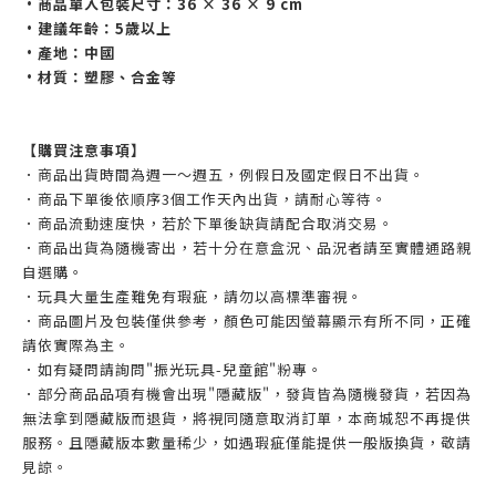
•商品單入包裝尺寸：36 × 36 × 9 cm
•建議年齡：5歲以上
•產地：中國
•材質：塑膠、合金等
【購買注意事項】
．商品出貨時間為週一～週五，例假日及國定假日不出貨。
．商品下單後依順序3個工作天內出貨，請耐心等待。
．商品流動速度快，若於下單後缺貨請配合取消交易。
．商品出貨為隨機寄出，若十分在意盒況、品況者請至實體通路親
自選購。
．玩具大量生產難免有瑕疵，請勿以高標準審視。
．商品圖片及包裝僅供參考，顏色可能因螢幕顯示有所不同，正確
請依實際為主。
．如有疑問請詢問"振光玩具-兒童館"粉專。
．部分商品品項有機會出現"隱藏版"，發貨皆為隨機發貨，若因為
無法拿到隱藏版而退貨，將視同隨意取消訂單，本商城恕不再提供
服務。且隱藏版本數量稀少，如遇瑕疵僅能提供一般版換貨，敬請
見諒。