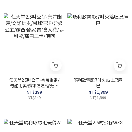
任天堂2.5吋公仔-害羞幽靈/
瑪利歐電影:7吋火焰吐息庫
奇諾比奧/鐵球汪汪/碧姬公
巴
主/耀西/路易吉/食人花/瑪利
NT$299
NT$1,399
歐/庫巴二世/嘿呵
NT$349
NT$1,999