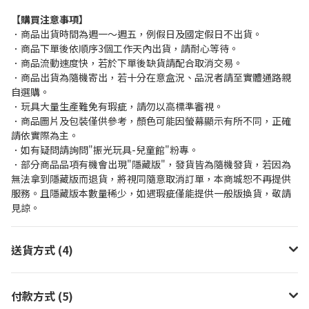
【購買注意事項】
．商品出貨時間為週一～週五，例假日及國定假日不出貨。
．商品下單後依順序3個工作天內出貨，請耐心等待。
．商品流動速度快，若於下單後缺貨請配合取消交易。
．商品出貨為隨機寄出，若十分在意盒況、品況者請至實體通路親
自選購。
．玩具大量生產難免有瑕疵，請勿以高標準審視。
．商品圖片及包裝僅供參考，顏色可能因螢幕顯示有所不同，正確
請依實際為主。
．如有疑問請詢問"振光玩具-兒童館"粉專。
．部分商品品項有機會出現"隱藏版"，發貨皆為隨機發貨，若因為
無法拿到隱藏版而退貨，將視同隨意取消訂單，本商城恕不再提供
服務。且隱藏版本數量稀少，如遇瑕疵僅能提供一般版換貨，敬請
見諒。
送貨方式 (4)
付款方式 (5)