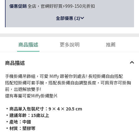
優惠促銷
全店，官網好好買⚡999-150元折扣
全部優惠 (2)
商品描述
更多說明
推薦
商品描述
手機掛繩吊飾組，可愛 Miffy 跟著你到處去! 長短掛繩自由搭配
搭配短掛繩可套手腕，搭配長掛繩自由調整長度，可肩背亦可掛胸
前，出遊解放雙手!
還有專屬可愛Miffy掛繩墊片
•商品單入包裝尺寸：9 × 4 × 20.5 cm
•建議年齡：15歲以上
•產地：中國
•材質：塑膠等