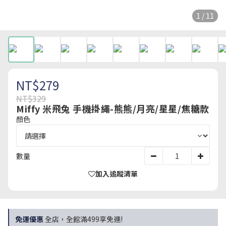
1 / 11
NT$279
NT$329
Miffy 米飛兔 手機掛繩-熊熊/月亮/星星/焦糖款
顏色
數量
加入追蹤清單
免運優惠
全店，全館滿499享免運!