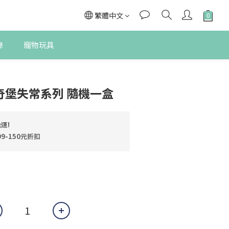
繁體中文
錄
寵物玩具
立即購買
比奇堡失常系列 隨機一盒
運!
9-150元折扣