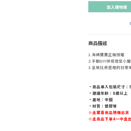
加入購物車
商品描述
1.海綿寶寶正版授權
2.手動DIY拼搭造型小屋
3.呈現比奇堡裡的日常
•商品單入包裝尺寸：9.5 
•建議年齡：8歲以上
•產地：中國
•材質：塑膠等
※此驚喜商品隨機出貨
※此商品下單4一中盒