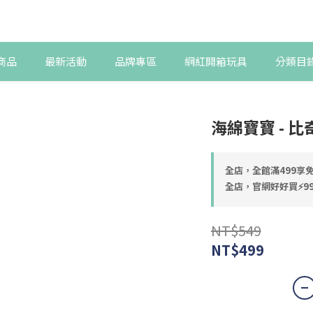
商品
最新活動
品牌專區
網紅開箱玩具
分類目
海綿寶寶 - 
全店，全館滿499享免
全店，官網好好買⚡99
NT$549
NT$499