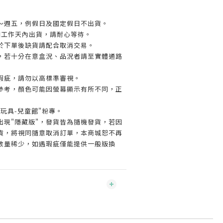
～週五，例假日及國定假日不出貨。
個工作天內出貨，請耐心等待。
於下單後缺貨請配合取消交易。
，若十分在意盒況、品況者請至實體通路
瑕疵，請勿以高標準審視。
參考，顏色可能因螢幕顯示有所不同，正
玩具-兒童館"粉專。
出現"隱藏版"，發貨皆為隨機發貨，若因
貨，將視同隨意取消訂單，本商城恕不再
數量稀少，如遇瑕疵僅能提供一般版換