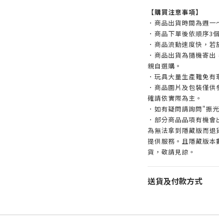
【購買注意事項】
．商品出貨時間為週一
．商品下單後依順序3
．商品流動速度快，若
．商品出貨為隨機寄出
親自選購。
．玩具大量生產難免有
．商品圖片及包裝僅供
確請依實際為主。
．如有疑問請詢問"振光
．部分商品品項有機會
為無法拿到隱藏版而退
提供服務。且隱藏版本
貨，敬請見諒。
送貨及付款方式