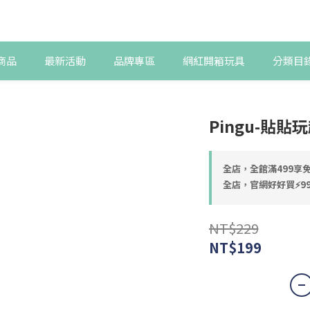
商品
最新活動
品牌專區
網紅開箱玩具
分類目
Pingu-貼貼
全店，全館滿499享免
全店，官網好好買⚡99
NT$229
NT$199