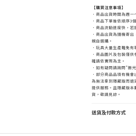
【購買注意事項】
．商品出貨時間為週一
．商品下單後依順序3
．商品流動速度快，若
．商品出貨為隨機寄出
親自選購。
．玩具大量生產難免有
．商品圖片及包裝僅供
確請依實際為主。
．如有疑問請詢問"振光
．部分商品品項有機會
為無法拿到隱藏版而退
提供服務。且隱藏版本
貨，敬請見諒。
送貨及付款方式