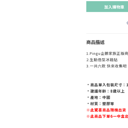
加入購物車
商品描述
1.Pingu企鵝家族正版
2.生動造型冰箱貼
3.一共六款 快來收集吧
•商品單入包裝尺寸：10 
•建議年齡：8歲以上
•產地：中國
•材質：塑膠等
※此驚喜商品隨機出貨
※此商品下單6一中盒