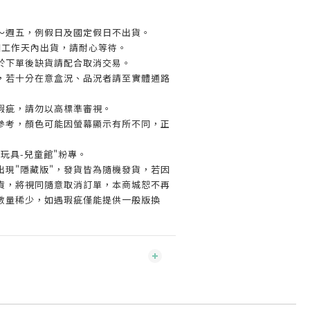
～週五，例假日及國定假日不出貨。
個工作天內出貨，請耐心等待。
於下單後缺貨請配合取消交易。
，若十分在意盒況、品況者請至實體通路
瑕疵，請勿以高標準審視。
參考，顏色可能因螢幕顯示有所不同，正
玩具-兒童館"粉專。
出現"隱藏版"，發貨皆為隨機發貨，若因
貨，將視同隨意取消訂單，本商城恕不再
數量稀少，如遇瑕疵僅能提供一般版換