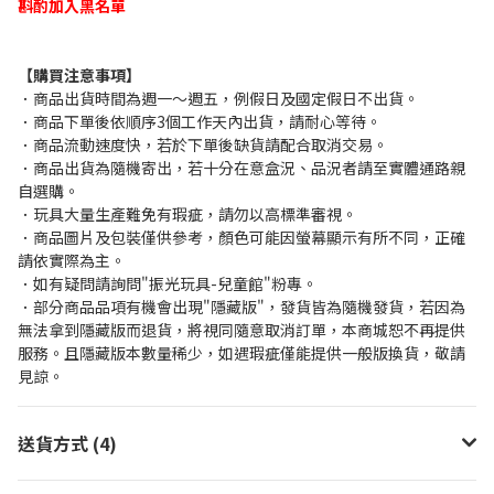
斟酌加入黑名單
【購買注意事項】
．商品出貨時間為週一～週五，例假日及國定假日不出貨。
．商品下單後依順序3個工作天內出貨，請耐心等待。
．商品流動速度快，若於下單後缺貨請配合取消交易。
．商品出貨為隨機寄出，若十分在意盒況、品況者請至實體通路親
自選購。
．玩具大量生產難免有瑕疵，請勿以高標準審視。
．商品圖片及包裝僅供參考，顏色可能因螢幕顯示有所不同，正確
請依實際為主。
．如有疑問請詢問"振光玩具-兒童館"粉專。
．部分商品品項有機會出現"隱藏版"，發貨皆為隨機發貨，若因為
無法拿到隱藏版而退貨，將視同隨意取消訂單，本商城恕不再提供
服務。且隱藏版本數量稀少，如遇瑕疵僅能提供一般版換貨，敬請
見諒。
送貨方式 (4)