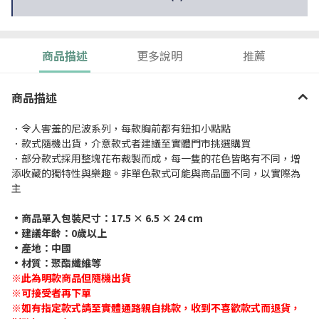
商品描述
更多說明
推薦
商品描述
．令人害羞的尼波系列，每款胸前都有鈕扣小點點
．款式隨機出貨，介意款式者建議至實體門市挑選購買
．部分款式採用整塊花布裁製而成，每一隻的花色皆略有不同，增
添收藏的獨特性與樂趣。非單色款式可能與商品圖不同，以實際為
主
•商品單入包裝尺寸：17.5 × 6.5 × 24 cm
•建議年齡：0歲以上
•產地：中國
•材質：聚酯纖維等
※此為明款商品但隨機出貨
※可接受者再下單
※如有指定款式請至實體通路親自挑款，收到不喜歡款式而退貨，