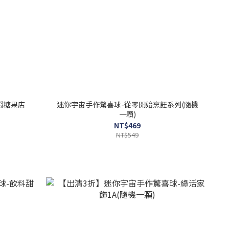
爵糖果店
迷你宇宙手作驚喜球-從零開始烹飪系列(隨機
一顆)
NT$469
NT$549