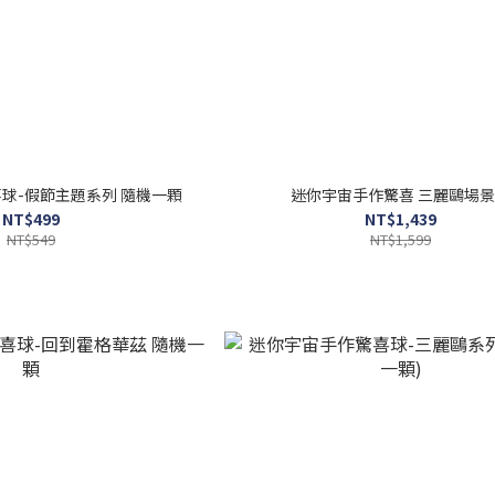
球-假節主題系列 隨機一顆
迷你宇宙手作驚喜 三麗鷗場
NT$499
NT$1,439
NT$549
NT$1,599