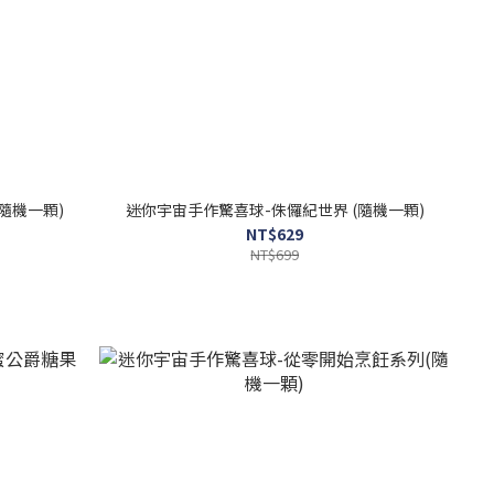
隨機一顆)
迷你宇宙手作驚喜球-侏儸紀世界 (隨機一顆)
NT$629
NT$699