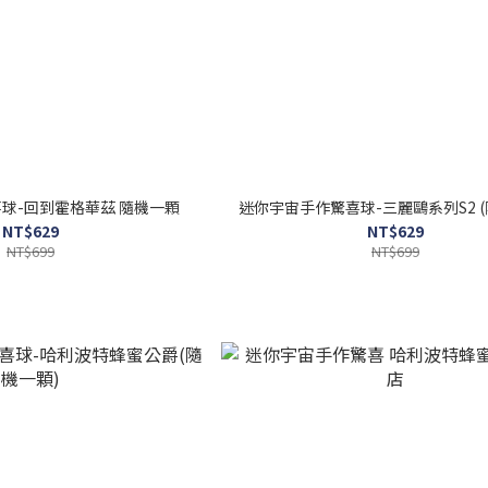
球-回到霍格華茲 隨機一顆
迷你宇宙手作驚喜球-三麗鷗系列S2 (
NT$629
NT$629
NT$699
NT$699