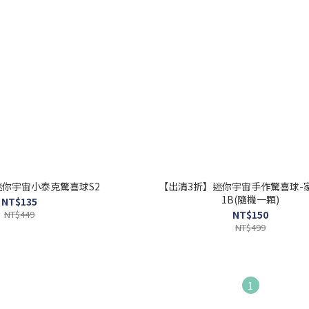
迷你宇宙小泰克驚喜球S2
【出清3折】迷你宇宙手作驚喜球-
1B(隨機一顆)
NT$135
NT$449
NT$150
NT$499
1