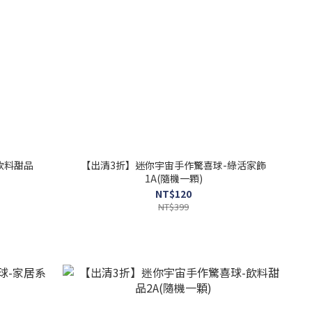
飲料甜品
【出清3折】迷你宇宙手作驚喜球-綠活家飾
1A(隨機一顆)
NT$120
NT$399