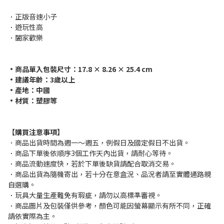
．正版音速小子
．遊玩性高
．闔家歡樂
•商品單入包裝尺寸：17.8 × 8.26 × 25.4 cm
•建議年齡：3歲以上
•產地：中國
•材質：塑膠等
【購買注意事項】
．商品出貨時間為週一～週五，例假日及國定假日不出貨。
．商品下單後依順序3個工作天內出貨，請耐心等待。
．商品流動速度快，若於下單後缺貨請配合取消交易。
．商品出貨為隨機寄出，若十分在意盒況、品況者請至實體通路親
自選購。
．玩具大量生產難免有瑕疵，請勿以高標準審視。
．商品圖片及包裝僅供參考，顏色可能因螢幕顯示有所不同，正確
請依實際為主。