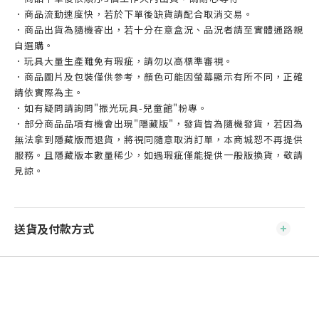
．商品流動速度快，若於下單後缺貨請配合取消交易。
．商品出貨為隨機寄出，若十分在意盒況、品況者請至實體通路親
自選購。
．玩具大量生產難免有瑕疵，請勿以高標準審視。
．商品圖片及包裝僅供參考，顏色可能因螢幕顯示有所不同，正確
請依實際為主。
．如有疑問請詢問"振光玩具-兒童館"粉專。
．部分商品品項有機會出現"隱藏版"，發貨皆為隨機發貨，若因為
無法拿到隱藏版而退貨，將視同隨意取消訂單，本商城恕不再提供
服務。且隱藏版本數量稀少，如遇瑕疵僅能提供一般版換貨，敬請
見諒。
送貨及付款方式