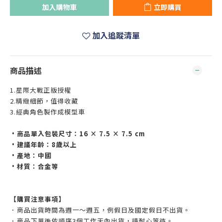
加入購物車
立即購買
加入追蹤清單
商品描述
1.星際大戰正版授權
2.精緻細節，值得收藏
3.經典角色製作成模型車
•商品單入包裝尺寸：16 × 7.5 × 7.5 cm
•建議年齡：8歲以上
•產地：中國
•材質：合金等
【購買注意事項】
．商品出貨時間為週一～週五，例假日及國定假日不出貨。
．商品下單後依順序3個工作天內出貨，請耐心等待。