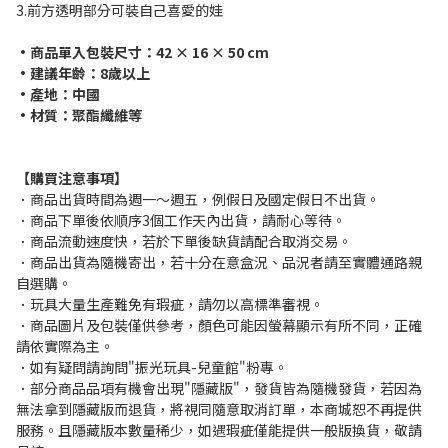
3.前方透明部分可裝自己喜愛的娃
•商品單入包裝尺寸：42 × 16 × 50 cm
•建議年齡：8歲以上
•產地：中國
•材質：聚酯纖維等
【購買注意事項】
．商品出貨時間為週一～週五，例假日及國定假日不出貨。
．商品下單後依順序3個工作天內出貨，請耐心等待。
．商品流動速度快，若於下單後缺貨請配合取消交易。
．商品出貨為隨機寄出，若十分在意盒況、品況者請至實體通路親
自選購。
．玩具大量生產難免有瑕疵，請勿以高標準審視。
．商品圖片及包裝僅供參考，顏色可能因螢幕顯示有所不同，正確
請依實際為主。
．如有疑問請詢問"振光玩具-兒童館"粉專。
．部分商品品項有機會出現"隱藏版"，發貨皆為隨機發貨，若因為
無法拿到隱藏版而退貨，將視同隨意取消訂單，本商城恕不再提供
服務。且隱藏版本數量稀少，如遇瑕疵僅能提供一般版換貨，敬請