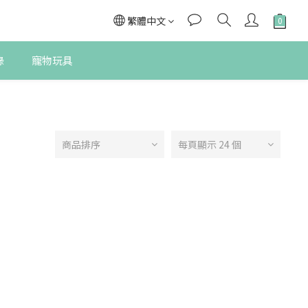
繁體中文
錄
寵物玩具
商品排序
每頁顯示 24 個