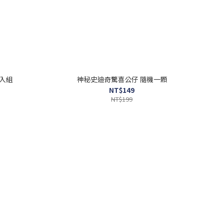
4入組
神秘史迪奇驚喜公仔 隨機一顆
NT$149
NT$199